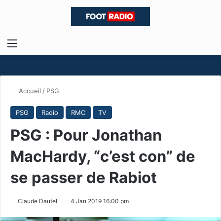
Menu
R
Accueil
/
PSG
PSG
Radio
RMC
TV
PSG : Pour Jonathan
MacHardy, “c’est con” de
se passer de Rabiot
Claude Dautel
4 Jan 2019 16:00 pm