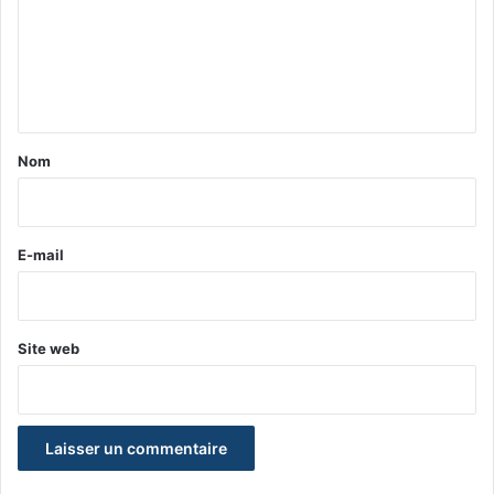
m
e
n
t
a
Nom
i
r
e
E-mail
*
Site web