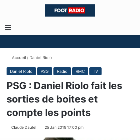
Menu
R
Accueil
/
Daniel Riolo
Daniel Riolo
PSG
Radio
RMC
TV
PSG : Daniel Riolo fait les
sorties de boites et
compte les points
Claude Dautel
25 Jan 2019 17:00 pm