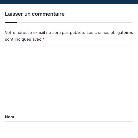
Laisser un commentaire
Votre adresse e-mail ne sera pas publiée.
Les champs obligatoires
sont indiqués avec
*
C
o
m
m
e
n
t
a
Nom
i
r