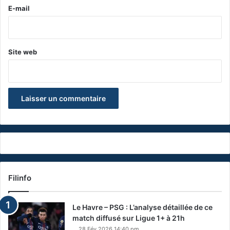
e
E-mail
*
Site web
Filinfo
Le Havre – PSG : L’analyse détaillée de ce
match diffusé sur Ligue 1+ à 21h
28 Fév 2026 14:40 pm