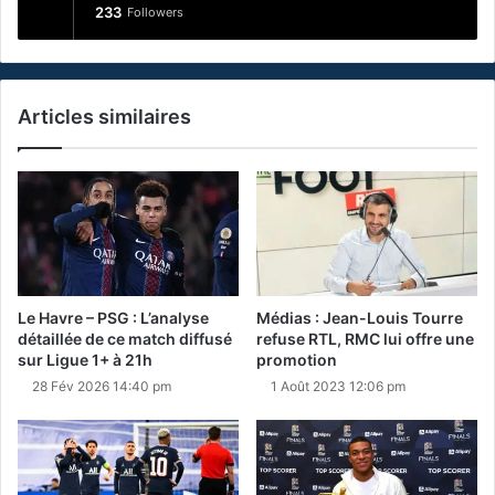
233
Followers
Articles similaires
Le Havre – PSG : L’analyse
Médias : Jean-Louis Tourre
détaillée de ce match diffusé
refuse RTL, RMC lui offre une
sur Ligue 1+ à 21h
promotion
28 Fév 2026 14:40 pm
1 Août 2023 12:06 pm