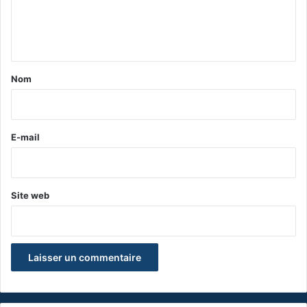
e
n
t
a
Nom
i
r
e
E-mail
*
Site web