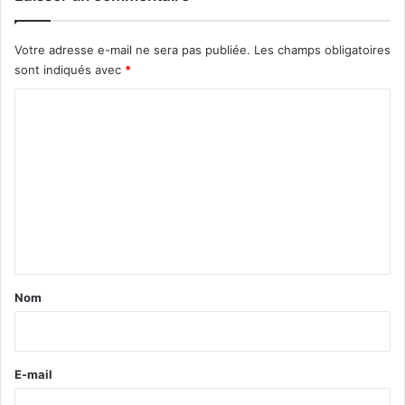
Votre adresse e-mail ne sera pas publiée.
Les champs obligatoires
sont indiqués avec
*
C
o
m
m
e
n
t
a
Nom
i
r
e
E-mail
*