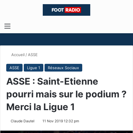
Menu
R
Accueil
/
ASSE
ASSE
Ligue 1
Réseaux Sociaux
ASSE : Saint-Etienne
pourri mais sur le podium ?
Merci la Ligue 1
Claude Dautel
11 Nov 2019 12:32 pm