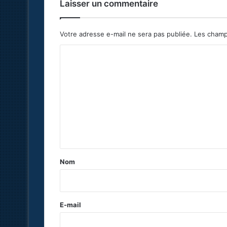
Laisser un commentaire
Votre adresse e-mail ne sera pas publiée.
Les champ
C
o
m
m
e
n
t
a
Nom
i
r
e
E-mail
*