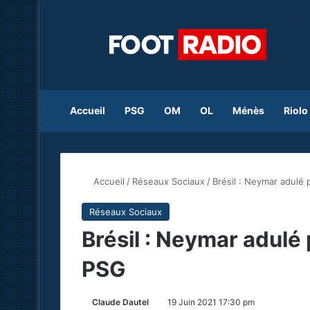
Accueil
PSG
OM
OL
Ménès
Riolo
Accueil
/
Réseaux Sociaux
/
Brésil : Neymar adulé
Réseaux Sociaux
Brésil : Neymar adulé
PSG
Claude Dautel
19 Juin 2021 17:30 pm