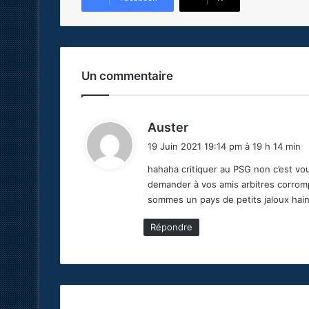
Un commentaire
d
Auster
i
19 Juin 2021 19:14 pm à 19 h 14 min
t
hahaha critiquer au PSG non c’est vou
demander à vos amis arbitres corrom
:
sommes un pays de petits jaloux hai
Répondre