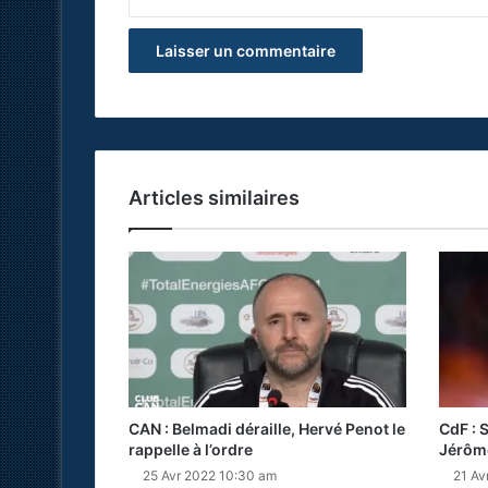
Articles similaires
CAN : Belmadi déraille, Hervé Penot le
CdF : 
rappelle à l’ordre
Jérôm
25 Avr 2022 10:30 am
21 Av