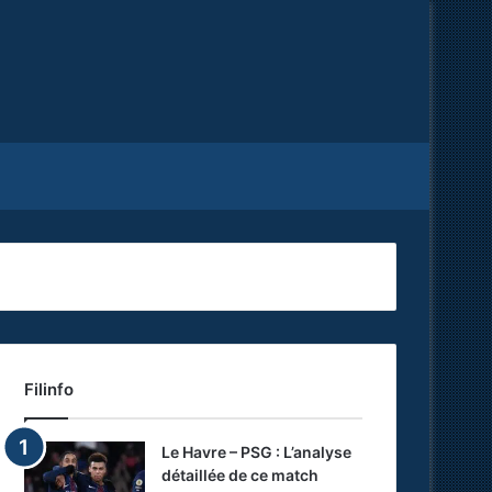
Facebook
X
RSS
Filinfo
Le Havre – PSG : L’analyse
détaillée de ce match