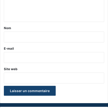
e
n
t
a
Nom
i
r
e
E-mail
*
Site web