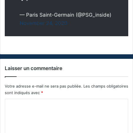
— Paris Saint-Germain (@PSG_inside)
November 24, 2020
Laisser un commentaire
Votre adresse e-mail ne sera pas publiée.
Les champs obligatoires
sont indiqués avec
*
C
o
m
m