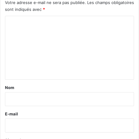
Votre adresse e-mail ne sera pas publiée.
Les champs obligatoires
sont indiqués avec
*
C
o
m
m
e
n
t
a
Nom
i
r
e
E-mail
*