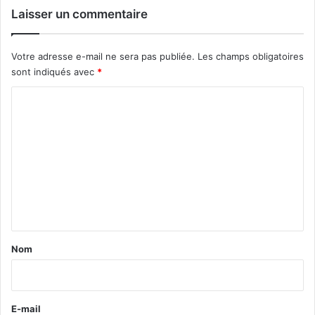
Laisser un commentaire
Votre adresse e-mail ne sera pas publiée.
Les champs obligatoires
sont indiqués avec
*
C
o
m
m
e
n
t
a
Nom
i
r
e
E-mail