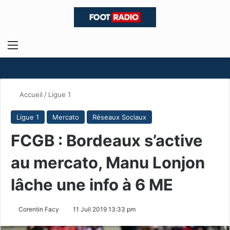
Menu
R
Accueil
/
Ligue 1
Ligue 1
Mercato
Réseaux Sociaux
FCGB : Bordeaux s’active
au mercato, Manu Lonjon
lâche une info à 6 ME
Corentin Facy
11 Juil 2019 13:33 pm