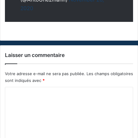
2020
Laisser un commentaire
Votre adresse e-mail ne sera pas publiée.
Les champs obligatoires
sont indiqués avec
*
C
o
m
m
e
n