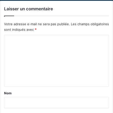
Laisser un commentaire
Votre adresse e-mail ne sera pas publiée.
Les champs obligatoires
sont indiqués avec
*
C
o
m
m
e
n
t
a
Nom
i
r