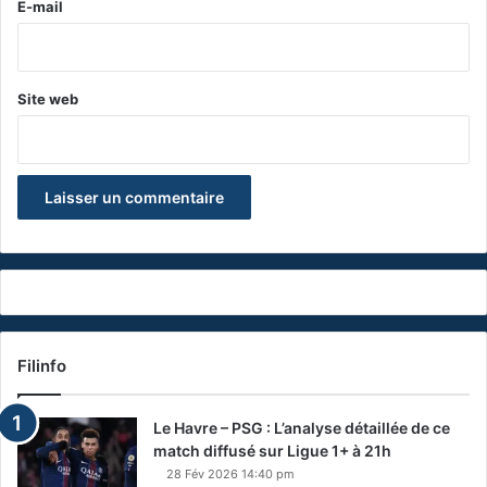
e
E-mail
*
Site web
Filinfo
Le Havre – PSG : L’analyse détaillée de ce
match diffusé sur Ligue 1+ à 21h
28 Fév 2026 14:40 pm