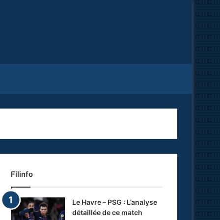
Facebook
X
RSS
Filinfo
Le Havre – PSG : L’analyse
détaillée de ce match