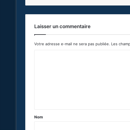
Laisser un commentaire
Votre adresse e-mail ne sera pas publiée.
Les champ
C
o
m
m
e
n
t
a
Nom
i