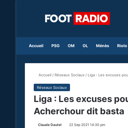
Accueil
PSG
OM
OL
Ménès
Riolo
Accueil
/
Réseaux Sociaux
/
Liga : Les excuses po
Réseaux Sociaux
Liga : Les excuses po
Acherchour dit basta
Claude Dautel
22 Sep 2021 14:30 pm