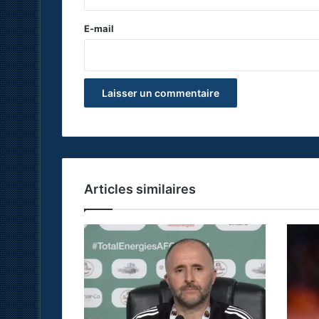
r
e
E-mail
*
Articles similaires