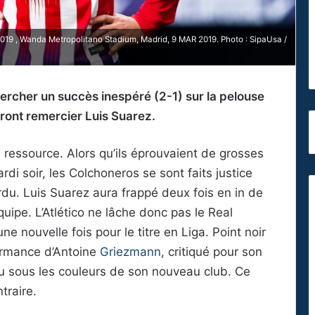
019 , Wanda Metropolitano Stadium, Madrid, 9 MAR 2019. Photo : SipaUsa /
chercher un succès inespéré (2-1) sur la pelouse
ront remercier Luis Suarez.
essource. Alors qu’ils éprouvaient de grosses
rdi soir, les Colchoneros se sont faits justice
du. Luis Suarez aura frappé deux fois en in de
quipe. L’Atlético ne lâche donc pas le Real
une nouvelle fois pour le titre en Liga. Point noir
formance d’Antoine
Griezmann
, critiqué pour son
ou sous les couleurs de son nouveau club. Ce
traire.