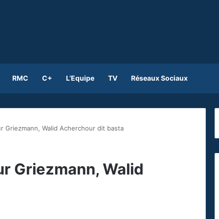
RMC
C+
L’Equipe
TV
Réseaux Sociaux
ur Griezmann, Walid Acherchour dit basta
ur Griezmann, Walid