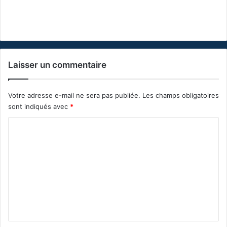
Laisser un commentaire
Votre adresse e-mail ne sera pas publiée.
Les champs obligatoires
sont indiqués avec
*
C
o
m
m
e
n
t