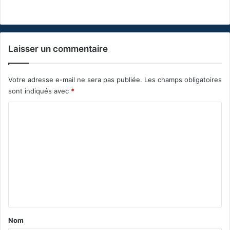
Laisser un commentaire
Votre adresse e-mail ne sera pas publiée.
Les champs obligatoires
sont indiqués avec
*
C
o
m
m
e
n
t
a
Nom