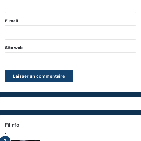
i
r
e
E-mail
*
Site web
Filinfo