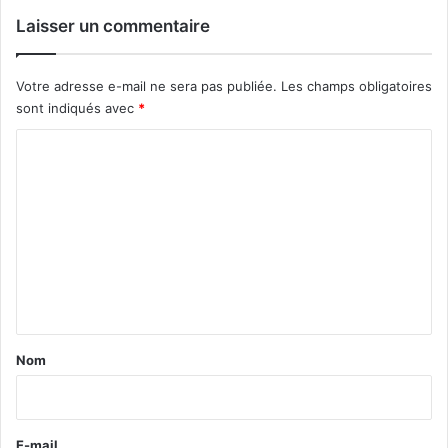
Laisser un commentaire
Votre adresse e-mail ne sera pas publiée.
Les champs obligatoires
sont indiqués avec
*
C
o
m
m
e
n
t
a
Nom
i
r
e
E-mail