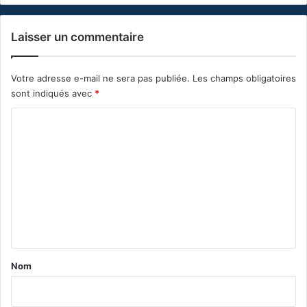
Laisser un commentaire
Votre adresse e-mail ne sera pas publiée.
Les champs obligatoires
sont indiqués avec
*
C
o
m
m
e
n
t
a
Nom
i
r