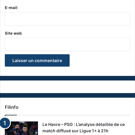
e
E-mail
*
Site web
Filinfo
Le Havre – PSG : L’analyse détaillée de ce
match diffusé sur Ligue 1+ à 21h