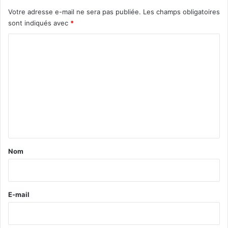
Votre adresse e-mail ne sera pas publiée.
Les champs obligatoires
sont indiqués avec
*
C
o
m
m
e
n
t
a
Nom
i
r
e
E-mail
*