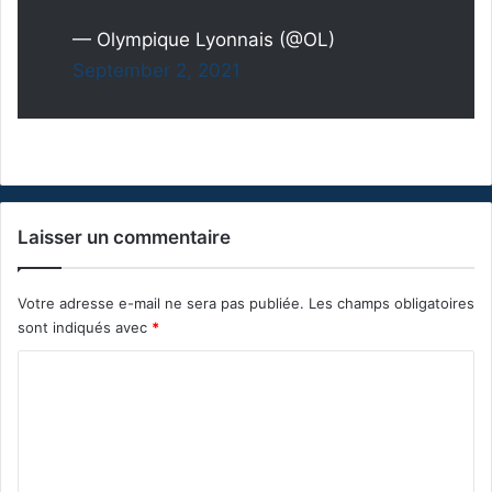
— Olympique Lyonnais (@OL)
September 2, 2021
Laisser un commentaire
Votre adresse e-mail ne sera pas publiée.
Les champs obligatoires
sont indiqués avec
*
C
o
m
m