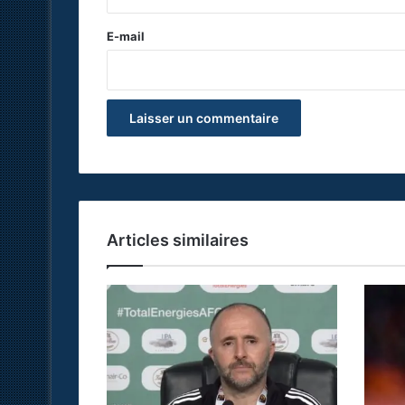
r
e
E-mail
*
Articles similaires