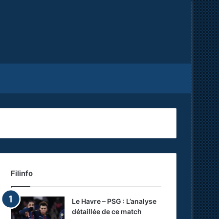
Facebook
X
RSS
Filinfo
Le Havre – PSG : L’analyse
détaillée de ce match