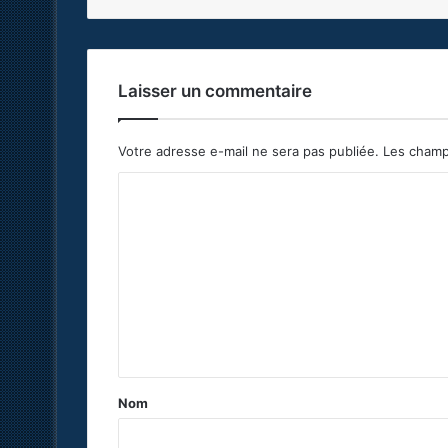
Laisser un commentaire
Votre adresse e-mail ne sera pas publiée.
Les champ
C
o
m
m
e
n
t
a
Nom
i