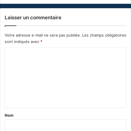
Laisser un commentaire
Votre adresse e-mail ne sera pas publiée.
Les champs obligatoires
sont indiqués avec
*
C
o
m
m
e
n
t
a
Nom
i
r