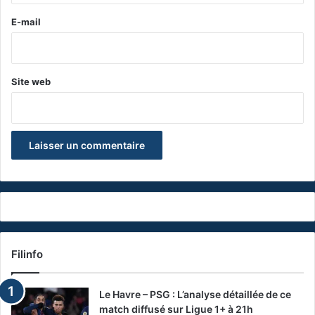
e
E-mail
*
Site web
Filinfo
Le Havre – PSG : L’analyse détaillée de ce
match diffusé sur Ligue 1+ à 21h