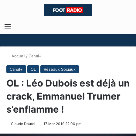
Menu
R
Accueil
/
Canal+
Canal+
OL
Réseaux Sociaux
OL : Léo Dubois est déjà un
crack, Emmanuel Trumer
s’enflamme !
Claude Dautel
17 Mar 2019 22:00 pm