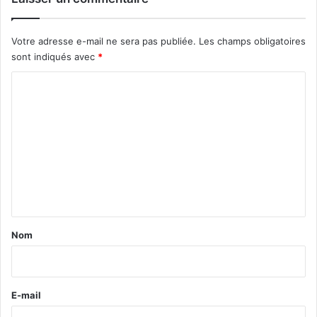
Votre adresse e-mail ne sera pas publiée.
Les champs obligatoires
sont indiqués avec
*
C
o
m
m
e
n
t
a
Nom
i
r
e
E-mail
*