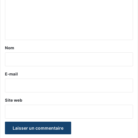
m
e
n
t
a
Nom
i
r
e
E-mail
*
Site web