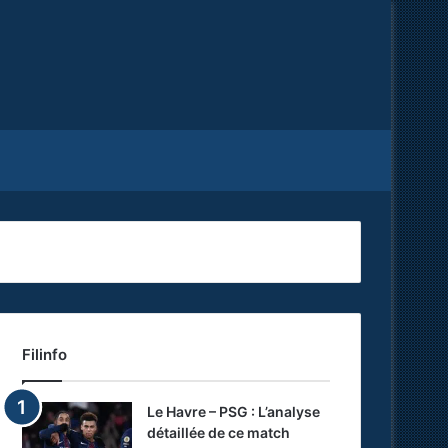
Facebook
X
RSS
Filinfo
Le Havre – PSG : L’analyse
détaillée de ce match