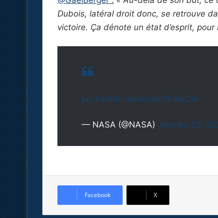
@GaelBerger
:
« Au-delà de son but, ce q
Dubois, latéral droit donc, se retrouve d
victoire. Ça dénote un état d’esprit, pou
pic.twitter.com/eU6DfhdwCW
— NASA (@NASA)
January 29, 20
Facebook
X