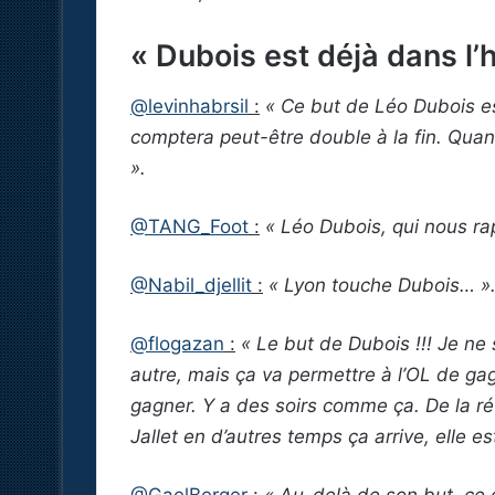
« Dubois est déjà dans l’h
@levinhabrsil
:
« Ce but de Léo Dubois est
comptera peut-être double à la fin. Qua
».
@TANG_Foot
:
« Léo Dubois, qui nous ra
@Nabil_djellit
:
« Lyon touche Dubois… »
@flogazan
:
« Le but de Dubois !!! Je ne s
autre, mais ça va permettre à l’OL de ga
gagner. Y a des soirs comme ça. De la r
Jallet en d’autres temps ça arrive, elle e