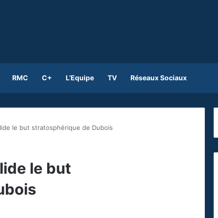
RMC
C+
L’Equipe
TV
Réseaux Sociaux
ide le but stratosphérique de Dubois
ide le but
ubois