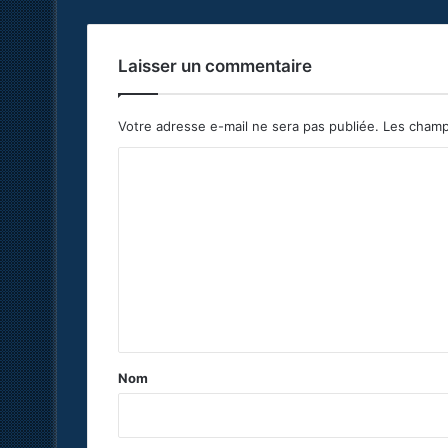
Laisser un commentaire
Votre adresse e-mail ne sera pas publiée.
Les champ
C
o
m
m
e
n
t
a
Nom
i
r