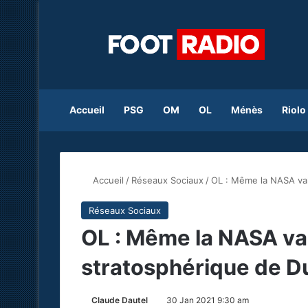
Accueil
PSG
OM
OL
Ménès
Riolo
Accueil
/
Réseaux Sociaux
/
OL : Même la NASA val
Réseaux Sociaux
OL : Même la NASA val
stratosphérique de D
Claude Dautel
30 Jan 2021 9:30 am