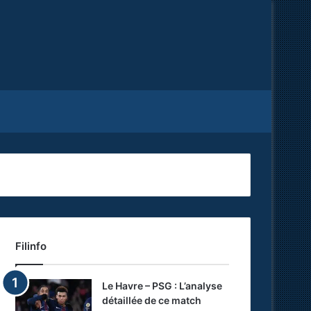
Facebook
X
RSS
Filinfo
Le Havre – PSG : L’analyse
détaillée de ce match