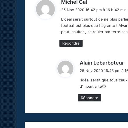
d
Michel Gal
i
25 Nov 2020 16:42 pm à 16 h 42 min
t
L’idéal serait surtout de ne plus parl
football est plus que flagrante ! Alva
:
peut insulter , se rouler par terre sans
Répondre
d
Alain Lebarboteur
i
25 Nov 2020 16:43 pm à 16
t
l’idéal serait que tous ceu
d’impartialité🙄
:
Répondre