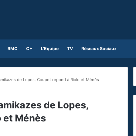
RMC
C+
L’Equipe
TV
Réseaux Sociaux
amikazes de Lopes, Coupet répond à Riolo et Ménès
kamikazes de Lopes,
o et Ménès