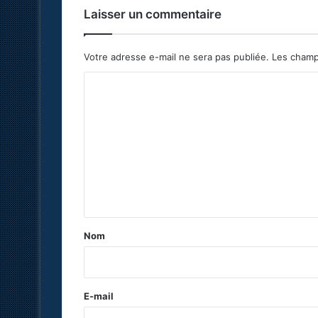
Laisser un commentaire
Votre adresse e-mail ne sera pas publiée.
Les champ
C
o
m
m
e
n
t
a
Nom
i
r
e
E-mail
*