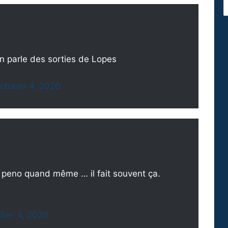
n parle des sorties de Lopes
ctober 4, 2020
r peno quand même … il fait souvent ça.
ber 4, 2020