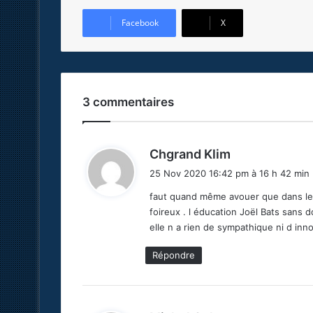
Facebook
X
3 commentaires
d
Chgrand Klim
i
25 Nov 2020 16:42 pm à 16 h 42 min
t
faut quand même avouer que dans le g
foireux . l éducation Joël Bats sans do
:
elle n a rien de sympathique ni d inn
Répondre