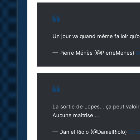
Un jour va quand même falloir qu’o
— Pierre Ménès (@PierreMenes)
O
La sortie de Lopes… ça peut valoi
Aucune maitrise …
— Daniel Riolo (@DanielRiolo)
Octo