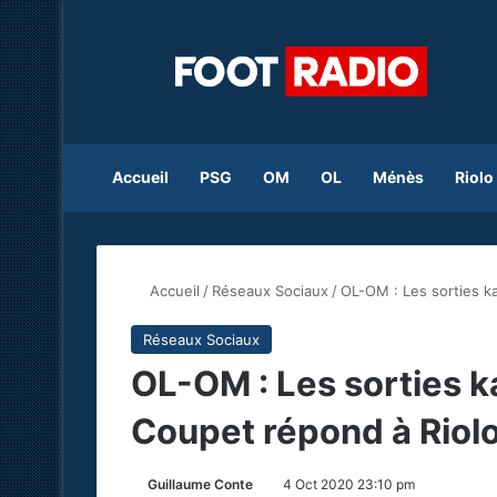
Accueil
PSG
OM
OL
Ménès
Riolo
Accueil
/
Réseaux Sociaux
/
OL-OM : Les sorties k
Réseaux Sociaux
OL-OM : Les sorties 
Coupet répond à Riol
Guillaume Conte
4 Oct 2020 23:10 pm