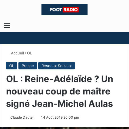
Menu
R
Accueil
/
OL
OL
Presse
Réseaux Sociaux
OL : Reine-Adélaïde ? Un
nouveau coup de maître
signé Jean-Michel Aulas
Claude Dautel
14 Août 2019 20:00 pm