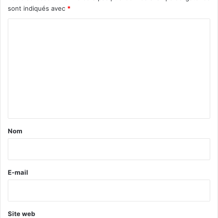
sont indiqués avec
*
C
o
m
m
e
n
t
a
Nom
i
r
e
E-mail
*
Site web