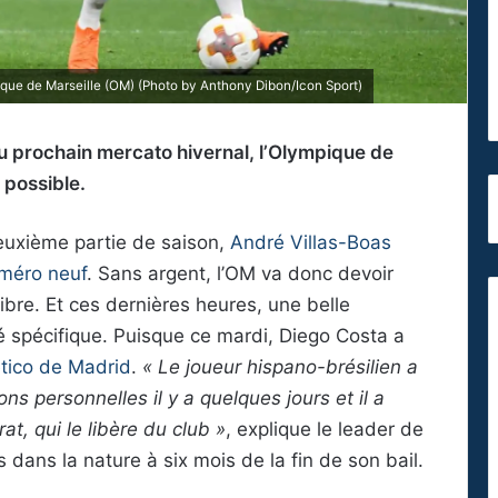
ique de Marseille (OM) (Photo by Anthony Dibon/Icon Sport)
u prochain mercato hivernal, l’Olympique de
 possible.
euxième partie de saison,
André Villas-Boas
méro neuf
. Sans argent, l’OM va donc devoir
libre. Et ces dernières heures, une belle
é spécifique. Puisque ce mardi, Diego Costa a
ético de Madrid
.
« Le joueur hispano-brésilien a
ons personnelles il y a quelques jours et il a
rat, qui le libère du club »
, explique le leader de
 dans la nature à six mois de la fin de son bail.