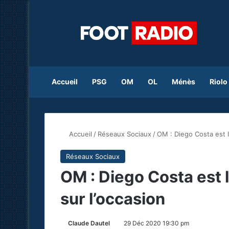
Accueil
PSG
OM
OL
Ménès
Riolo
Accueil
/
Réseaux Sociaux
/
OM : Diego Costa est li
Réseaux Sociaux
OM : Diego Costa est l
sur l’occasion
Claude Dautel
29 Déc 2020 19:30 pm