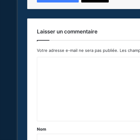
Laisser un commentaire
Votre adresse e-mail ne sera pas publiée.
Les champ
C
o
m
m
e
n
t
a
Nom
i