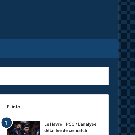
Facebook
X
RSS
Filinfo
Le Havre – PSG : L’analyse
détaillée de ce match