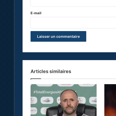
r
e
E-mail
*
Articles similaires