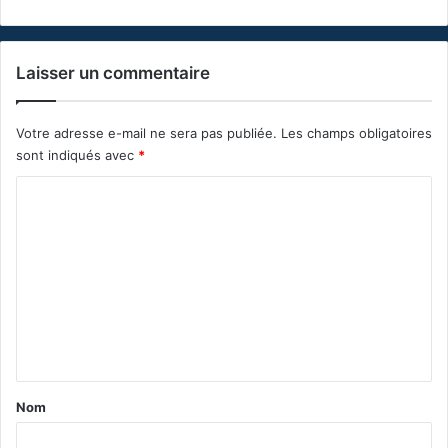
Laisser un commentaire
Votre adresse e-mail ne sera pas publiée.
Les champs obligatoires
sont indiqués avec
*
C
o
m
m
e
n
t
a
Nom
i