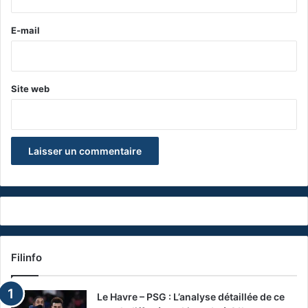
r
e
E-mail
*
Site web
Filinfo
Le Havre – PSG : L’analyse détaillée de ce