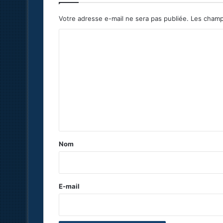
Votre adresse e-mail ne sera pas publiée.
Les champ
C
o
m
m
e
n
t
a
Nom
i
r
e
E-mail
*