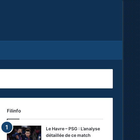
Facebook
X
RSS
Filinfo
Le Havre – PSG : L’analyse
détaillée de ce match