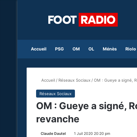
Accueil
PSG
OM
OL
Ménès
Riolo
Accueil
/
Réseaux Sociaux
/
OM : Gueye a signé, R
Réseaux Sociaux
OM : Gueye a signé, R
revanche
Claude Dautel
1 Juil 2020 20:20 pm