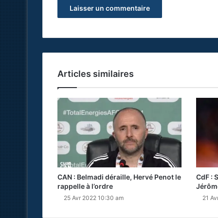
Articles similaires
CAN : Belmadi déraille, Hervé Penot le
CdF : 
rappelle à l’ordre
Jérôm
25 Avr 2022 10:30 am
21 Av