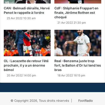
CAN : Belmadi déraille, Hervé
CdF : Stéphanie Frappart en
Penot le rappelle à l’ordre
finale, Jérôme Rothen est
choqué
25 Avr 2022 10:30 am
21 Avr 2022 21:30 pm
OL : Lacazette de retour l’été
Real : Benzema juste trop
prochain, il y a un énorme
fort, le Ballon d’Or lui tend les
bémol
bras
20 Avr 2022 14:00 pm
18 Avr 2022 16:15 pm
© Copyright 2026, Tous droits réservés |
FootRadio