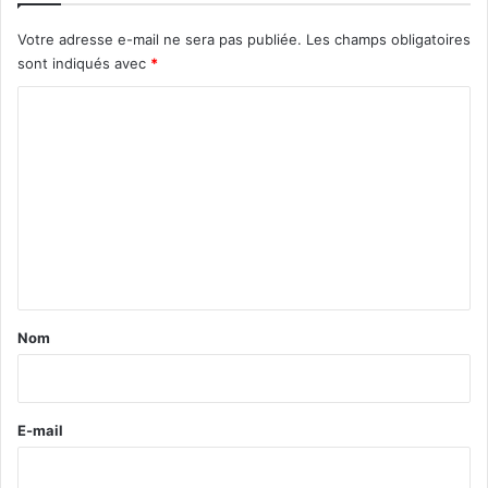
Votre adresse e-mail ne sera pas publiée.
Les champs obligatoires
sont indiqués avec
*
C
o
m
m
e
n
t
a
Nom
i
r
e
E-mail
*