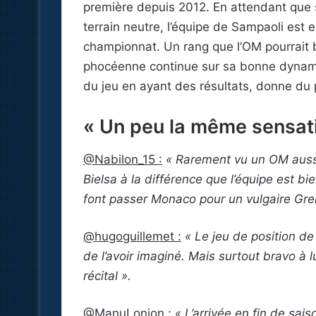
première depuis 2012. En attendant que s
terrain neutre, l’équipe de Sampaoli est e
championnat. Un rang que l’OM pourrait bi
phocéenne continue sur sa bonne dynami
du jeu en ayant des résultats, donne du pl
« Un peu la même sensati
@Nabilon_15 :
« Rarement vu un OM auss
Bielsa à la différence que l’équipe est b
font passer Monaco pour un vulgaire Greno
@hugoguillemet :
« Le jeu de position de
de l’avoir imaginé. Mais surtout bravo à lu
récital ».
@ManuLonjon :
« L’arrivée en fin de sai