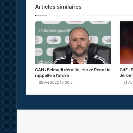
Articles similaires
CAN : Belmadi déraille, Hervé Penot le
CdF : 
rappelle à l’ordre
Jérôm
25 Avr 2022 10:30 am
21 Av