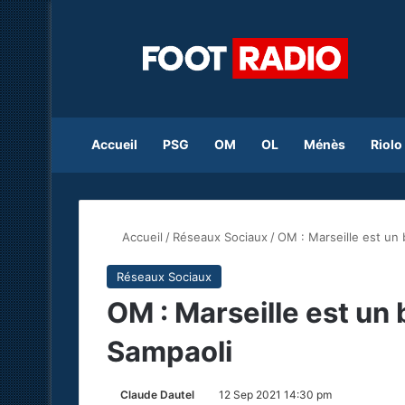
Accueil
PSG
OM
OL
Ménès
Riolo
Accueil
/
Réseaux Sociaux
/
OM : Marseille est un 
Réseaux Sociaux
OM : Marseille est un 
Sampaoli
Claude Dautel
12 Sep 2021 14:30 pm