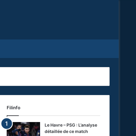
Facebook
X
RSS
Filinfo
Le Havre – PSG : L’analyse
détaillée de ce match