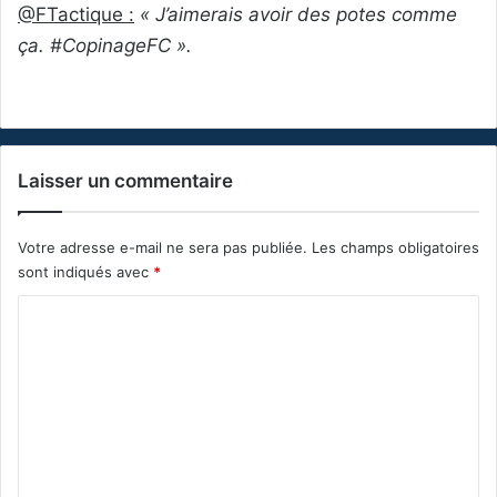
@FTactique :
« J’aimerais avoir des potes comme
ça. #CopinageFC ».
Laisser un commentaire
Votre adresse e-mail ne sera pas publiée.
Les champs obligatoires
sont indiqués avec
*
C
o
m
m
e
n