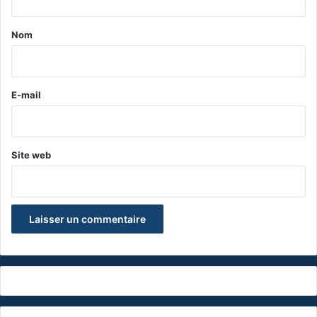
t
a
Nom
i
r
e
E-mail
*
Site web