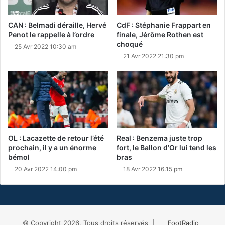
CAN : Belmadi déraille, Hervé
CdF : Stéphanie Frappart en
Penot le rappelle à l’ordre
finale, Jérôme Rothen est
choqué
25 Avr 2022 10:30 am
21 Avr 2022 21:30 pm
OL : Lacazette de retour l’été
Real : Benzema juste trop
prochain, il y a un énorme
fort, le Ballon d’Or lui tend les
bémol
bras
20 Avr 2022 14:00 pm
18 Avr 2022 16:15 pm
© Copyright 2026, Tous droits réservés |
FootRadio