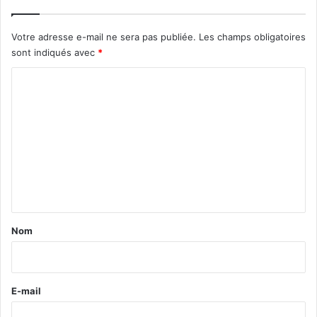
Votre adresse e-mail ne sera pas publiée.
Les champs obligatoires
sont indiqués avec
*
C
o
m
m
e
n
t
a
Nom
i
r
e
E-mail
*