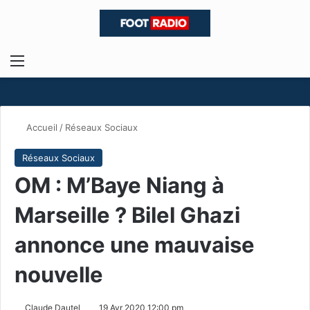
Menu
R
Accueil
/
Réseaux Sociaux
Réseaux Sociaux
OM : M’Baye Niang à
Marseille ? Bilel Ghazi
annonce une mauvaise
nouvelle
Claude Dautel
19 Avr 2020 12:00 pm