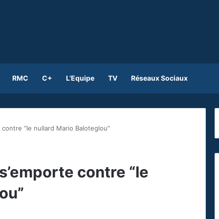
RMC
C+
L’Equipe
TV
Réseaux Sociaux
ontre “le nullard Mario Baloteglou”
’emporte contre “le
lou”