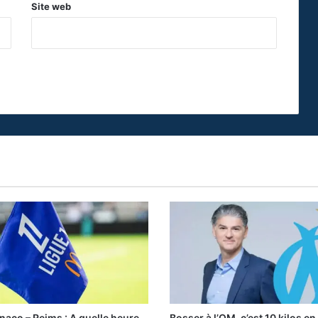
Site web
aco – Reims : A quelle heure
Bosser à l’OM, c’est 10 kilos en