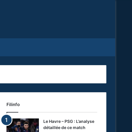
Facebook
X
RSS
Filinfo
Le Havre – PSG : L’analyse
détaillée de ce match