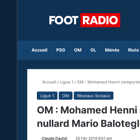
Accueil
PSG
OM
OL
Ménès
Riolo
Accueil
/
Ligue 1
/
OM : Mohamed Henni s’emporte c
Ligue 1
OM
Réseaux Sociaux
OM : Mohamed Henni s
nullard Mario Baloteg
Claude Dautel
25 Fév 2019 9:01 am