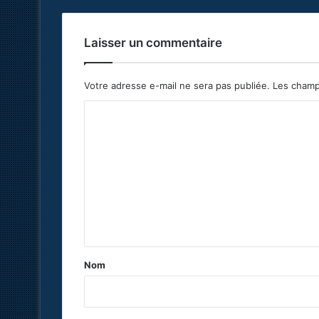
Laisser un commentaire
Votre adresse e-mail ne sera pas publiée.
Les champ
C
o
m
m
e
n
t
a
Nom
i
r