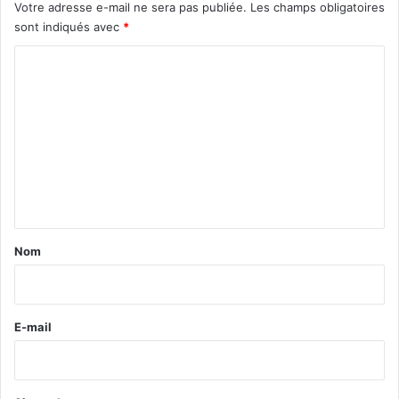
Votre adresse e-mail ne sera pas publiée.
Les champs obligatoires
sont indiqués avec
*
C
o
m
m
e
n
t
a
Nom
i
r
e
E-mail
*