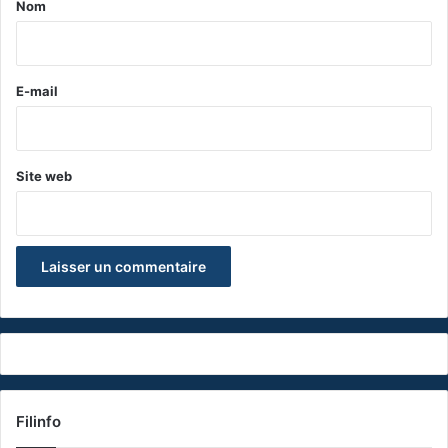
Nom
i
r
e
E-mail
*
Site web
Filinfo