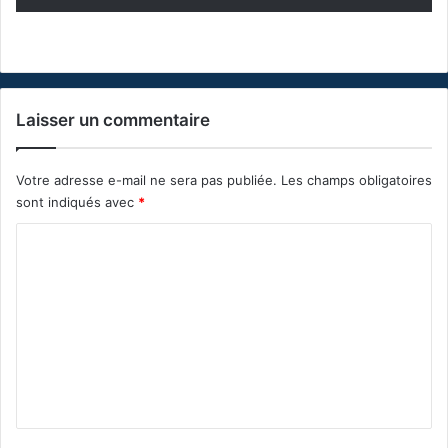
Laisser un commentaire
Votre adresse e-mail ne sera pas publiée.
Les champs obligatoires
sont indiqués avec
*
C
o
m
m
e
n
t
a