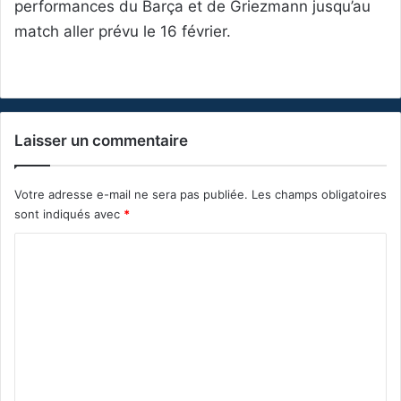
performances du Barça et de Griezmann jusqu’au
match aller prévu le 16 février.
Laisser un commentaire
Votre adresse e-mail ne sera pas publiée.
Les champs obligatoires
sont indiqués avec
*
C
o
m
m
e
n