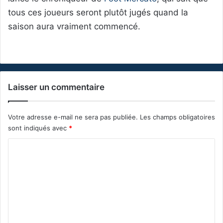
tous ces joueurs seront plutôt jugés quand la
saison aura vraiment commencé.
Laisser un commentaire
Votre adresse e-mail ne sera pas publiée.
Les champs obligatoires
sont indiqués avec
*
C
o
m
m
e
n