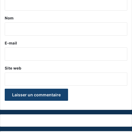
t
a
Nom
i
r
e
E-mail
*
Site web