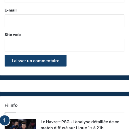
r
e
E-mail
*
Site web
Filinfo
Le Havre – PSG : L’analyse détaillée de ce
match diffusé sur Ligue 1+ à 21h