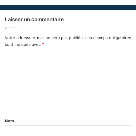
Laisser un commentaire
Votre adresse e-mail ne sera pas publiée.
Les champs obligatoires
sont indiqués avec
*
C
o
m
m
e
n
t
a
Nom
i