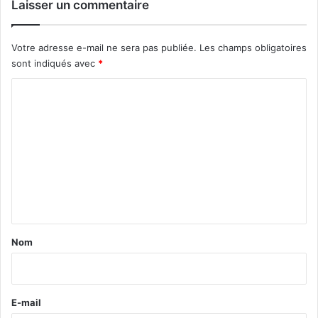
Laisser un commentaire
Votre adresse e-mail ne sera pas publiée.
Les champs obligatoires
sont indiqués avec
*
C
o
m
m
e
n
t
a
Nom
i
r
e
E-mail