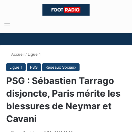
Menu
R
Accueil
/
Ligue 1
Ligue 1
PSG
Réseaux Sociaux
PSG : Sébastien Tarrago
disjoncte, Paris mérite les
blessures de Neymar et
Cavani