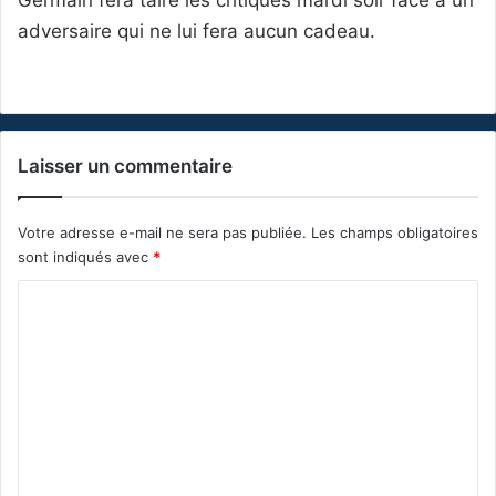
adversaire qui ne lui fera aucun cadeau.
Laisser un commentaire
Votre adresse e-mail ne sera pas publiée.
Les champs obligatoires
sont indiqués avec
*
C
o
m
m
e
n
t