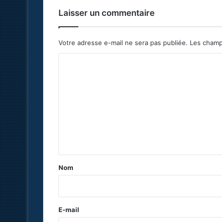
Laisser un commentaire
Votre adresse e-mail ne sera pas publiée.
Les champ
C
o
m
m
e
n
t
a
Nom
i
r
e
E-mail