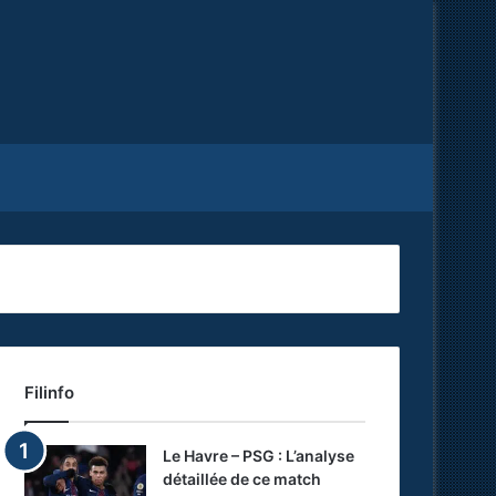
Facebook
X
RSS
Filinfo
Le Havre – PSG : L’analyse
détaillée de ce match