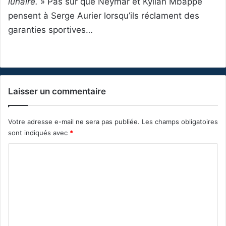
lunaire.
» Pas sûr que Neymar et Kylian Mbappé
pensent à Serge Aurier lorsqu’ils réclament des
garanties sportives…
Laisser un commentaire
Votre adresse e-mail ne sera pas publiée.
Les champs obligatoires
sont indiqués avec
*
C
o
m
m
e