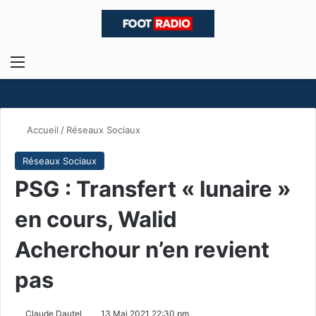
Menu
R
Accueil
/
Réseaux Sociaux
Réseaux Sociaux
PSG : Transfert « lunaire »
en cours, Walid
Acherchour n’en revient
pas
Claude Dautel
13 Mai 2021 22:30 pm