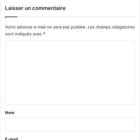
Laisser un commentaire
Votre adresse e-mail ne sera pas publiée.
Les champs obligatoires
sont indiqués avec
*
C
o
m
m
e
n
t
a
Nom
i
r
e
E-mail