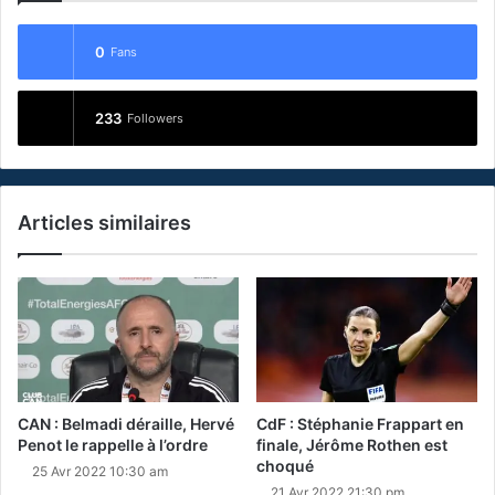
0
Fans
233
Followers
Articles similaires
CAN : Belmadi déraille, Hervé
CdF : Stéphanie Frappart en
Penot le rappelle à l’ordre
finale, Jérôme Rothen est
choqué
25 Avr 2022 10:30 am
21 Avr 2022 21:30 pm