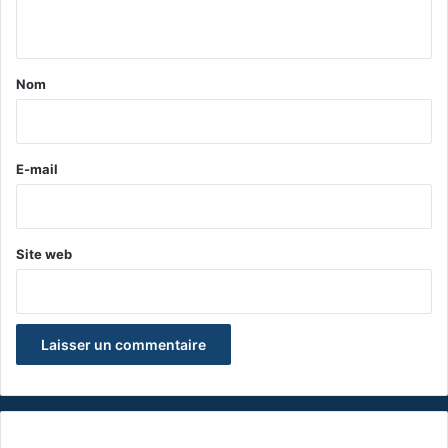
n
t
a
Nom
i
r
e
E-mail
*
Site web