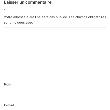
Laisser un commentaire
Votre adresse e-mail ne sera pas publiée.
Les champs obligatoires
sont indiqués avec
*
C
o
m
m
e
n
t
a
Nom
i
r
e
E-mail