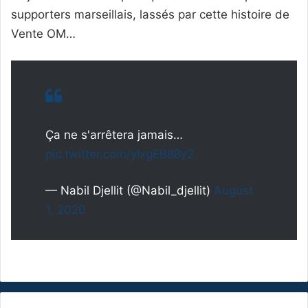
supporters marseillais, lassés par cette histoire de
Vente OM…
Ça ne s'arrêtera jamais…
pic.twitter.com/yIxgEB88y2
— Nabil Djellit (@Nabil_djellit)
August
1, 2020