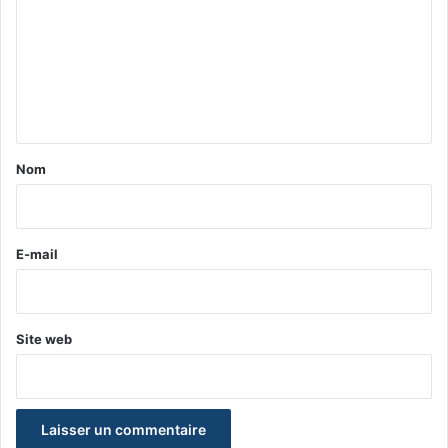
m
m
e
n
t
a
Nom
i
r
e
E-mail
*
Site web