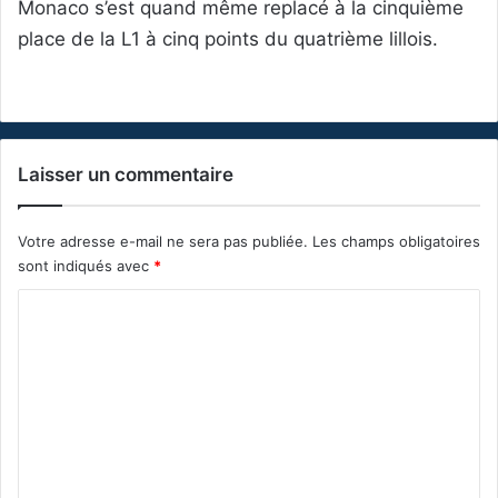
Monaco s’est quand même replacé à la cinquième
place de la L1 à cinq points du quatrième lillois.
Laisser un commentaire
Votre adresse e-mail ne sera pas publiée.
Les champs obligatoires
sont indiqués avec
*
C
o
m
m
e
n