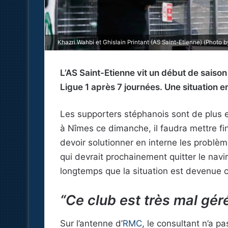
Khazri Wahbi et Ghislain Printant (AS Saint-Etienne) (Photo 
L’AS Saint-Etienne vit un début de saiso
Ligue 1 après 7 journées. Une situation 
Les supporters stéphanois sont de plus e
à Nîmes ce dimanche, il faudra mettre fin
devoir solutionner en interne les problème
qui devrait prochainement quitter le navi
longtemps que la situation est devenue c
“Ce club est très mal gér
Sur l’antenne d’
RMC
, le consultant n’a 