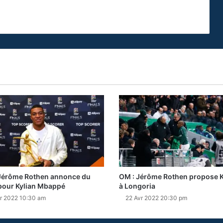
Jérôme Rothen annonce du
OM : Jérôme Rothen propose K
pour Kylian Mbappé
à Longoria
r 2022 10:30 am
22 Avr 2022 20:30 pm