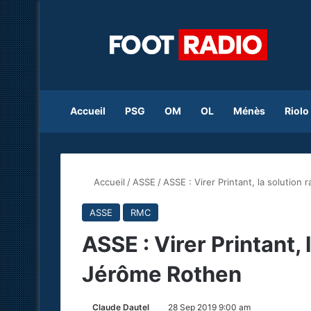
Accueil
PSG
OM
OL
Ménès
Riolo
Accueil
/
ASSE
/
ASSE : Virer Printant, la solution
ASSE
RMC
ASSE : Virer Printant, 
Jérôme Rothen
Claude Dautel
28 Sep 2019 9:00 am