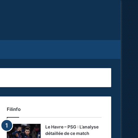
Facebook
X
RSS
Filinfo
Le Havre – PSG : L’analyse
détaillée de ce match