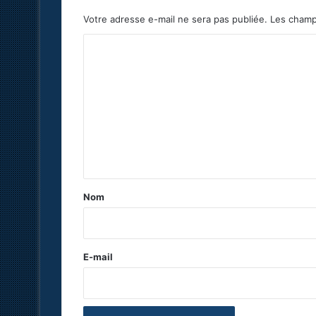
Votre adresse e-mail ne sera pas publiée.
Les champ
C
o
m
m
e
n
t
a
Nom
i
r
e
E-mail
*